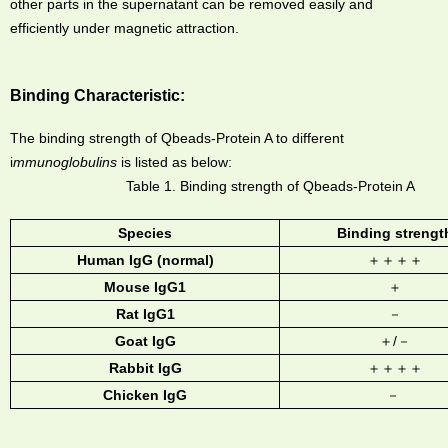
other parts in the supernatant can be removed easily and
efficiently under magnetic attraction.
Binding Characteristic:
The binding strength of Qbeads-Protein A to different
i
mmunoglobulins
is listed as below:
Table 1. Binding strength of Qbeads-Protein A
Species
Binding strengt
Human IgG (normal)
＋＋＋＋
Mouse IgG1
＋
Rat IgG1
－
Goat IgG
＋/－
Rabbit IgG
＋＋＋＋
Chicken IgG
－