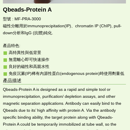
Qbeads-Protein A
型號 : MF-PRA-3000
磁性分離用於immunoprecipitation(IP)、chromatin IP (ChIP), pull-
down分析和IgG (抗體)純化.
產品特色:
高特異性與低背景
無需離心即可快速操作
良好的磁性和高親水性
免疫沉澱(IP)稀有內源性蛋白(endogenous protein)時使用劑量低
產品描述
Qbeads-Protein A is designed as a rapid and simple tool or
immunoprecipitation, purification/ depletion assays, and other
magnetic separation applications. Antibody can easily bind to the
Qbeads due to its’ high affinity with protein A. Via the antibody
specific binding ability, the target protein along with Qbeads-
Protein A could be temporarily immobilized at tube wall, so the