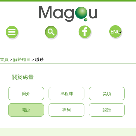
首頁
>
關於磁量
>
職缺
您
關於磁量
在
簡介
里程碑
獎項
這
職缺
專利
認證
裡