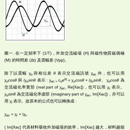
圖一. 在一定頻率下 (1/T)，外加交流磁場 (H) 與磁性物質磁偶極
(M) 的時間差 (Δt) 及震幅差 (Vpp)。
除了以震幅 χ
與相位差
θ
表示交流磁訊號 χ
外，也可以用
o
ac
i
q
χ
cos
θ
與
i
χ
sin
θ
表示 : χ
c
e
= χ
cos
θ
+
i
χ
sin
θ
。 χ
cos
θ
為
o
o
ac =
o
o
o
o
交流磁化率實部 (real part of χ
, Re[Xac])，也可以用 χ
表示。
ac
r
χ
sin
θ
為交流磁化率虛部 (imaginary part of χ
, Im[Xac])，亦可以
o
ac
用 χ
表示。故原本的公式也可以轉換成 :
i
χ
= χ
+ iχ
。
ac
r
i
( Im[Xac] 代表材料吸收外加磁場的效率，Im[Xac] 越大，材料越能