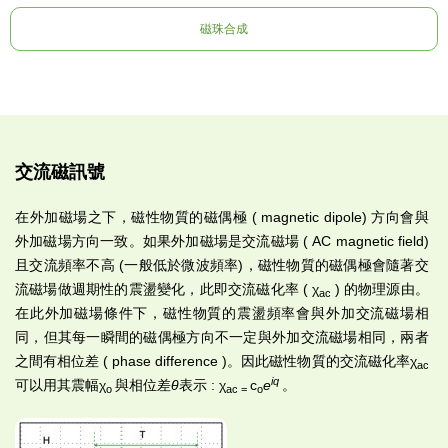
磁珠合成
交流磁訊號
在外加磁場之下，磁性物質的磁偶極 ( magnetic dipole) 方向會與
外加磁場方向一致。如果外加磁場是交流磁場 ( AC magnetic field)
且交流頻率不高 (一般低於微波頻率)，磁性物質的磁偶極會隨著交
流磁場做週期性的震盪變化，此即交流磁化率 ( χ
) 的物理源由。
ac
在此外加磁場條件下，磁性物質的震盪頻率會與外加交流磁場相
同，但其每一瞬間的磁偶極方向不一定與外加交流磁場相同，兩者
之間有相位差 ( phase difference )。因此磁性物質的交流磁化率χ
ac
i
q
可以用其震幅χ
與相位差
θ
表示 : χ
c
e
。
o
ac =
o