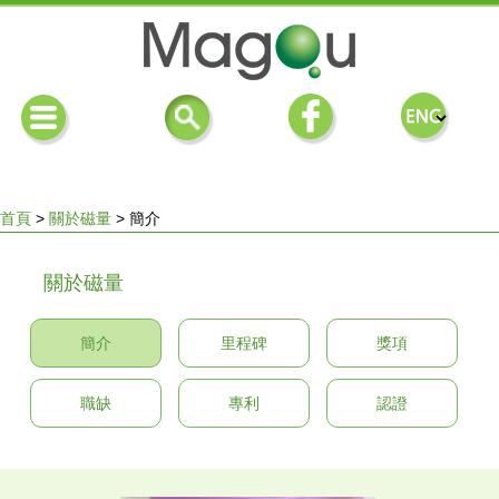
首頁
>
關於磁量
>
簡介
您
關於磁量
在
簡介
里程碑
獎項
這
職缺
專利
認證
裡