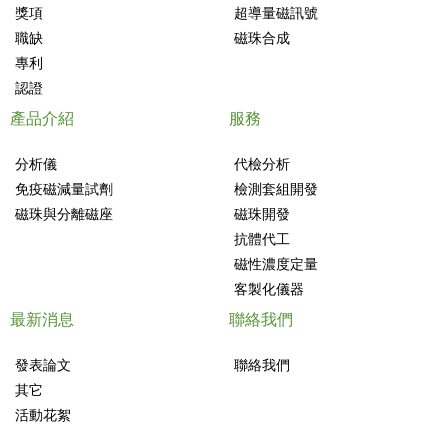
獎項
超導量磁訊號
職缺
磁珠合成
專利
認證
產品介紹
服務
分析儀
代檢分析
免疫磁減量試劑
檢測套組開發
磁珠與分離磁座
磁珠開發
抗體代工
磁性濃度定量
客製化儀器
最新消息
聯絡我們
發表論文
聯絡我們
其它
活動花絮