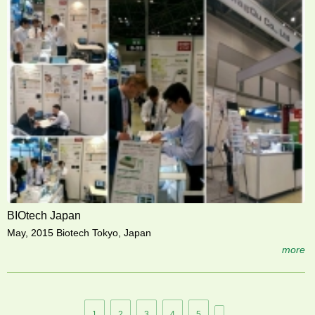
BIOtech Japan
May, 2015 Biotech Tokyo, Japan
more
頁
1
2
3
4
5
…