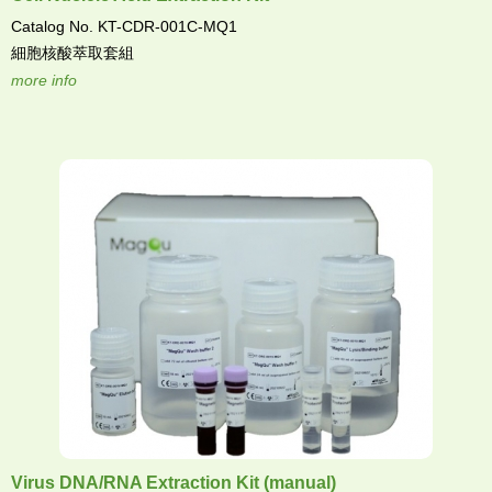
Catalog No. KT-CDR-001C-MQ1
細胞核酸萃取套組
more info
Virus DNA/RNA Extraction Kit (manual)