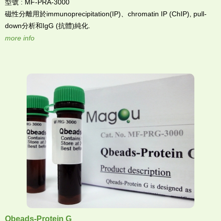
型號 : MF-PRA-3000
磁性分離用於immunoprecipitation(IP)、chromatin IP (ChIP), pull-
down分析和IgG (抗體)純化.
more info
Qbeads-Protein G