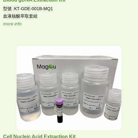
型號 :KT-GDE-001B-MQ1
血液核酸萃取套組
more info
Cell Nucleic Acid Extraction Kit