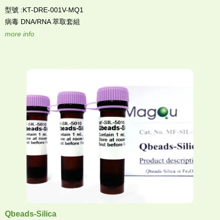
型號 :KT-DRE-001V-MQ1
病毒 DNA/RNA 萃取套組
more info
Qbeads-Silica