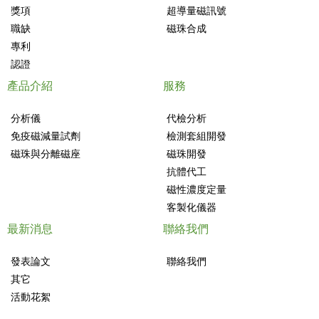
獎項
超導量磁訊號
職缺
磁珠合成
專利
認證
產品介紹
服務
分析儀
代檢分析
免疫磁減量試劑
檢測套組開發
磁珠與分離磁座
磁珠開發
抗體代工
磁性濃度定量
客製化儀器
最新消息
聯絡我們
發表論文
聯絡我們
其它
活動花絮