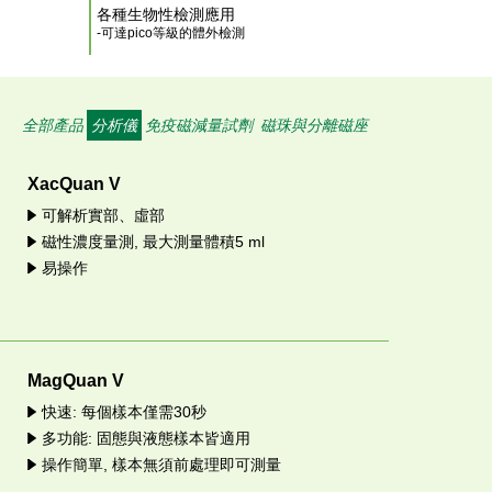
各種生物性檢測應用
-可達pico等級的體外檢測
全部產品
分析儀
免疫磁減量試劑
磁珠與分離磁座
XacQuan V
可解析實部、虛部
磁性濃度量測, 最大測量體積5 ml
易操作
MagQuan V
快速: 每個樣本僅需30秒
多功能: 固態與液態樣本皆適用
操作簡單, 樣本無須前處理即可測量