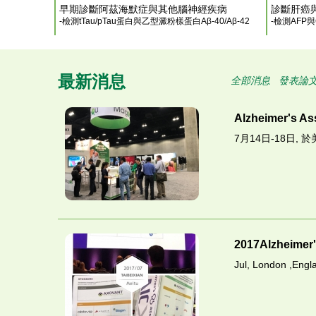
早期診斷阿茲海默症與其他腦神經疾病
診斷肝癌
-檢測tTau/pTau蛋白與乙型澱粉樣蛋白Aβ-40/Aβ-42
-檢測AFP
最新消息
全部消息
發表論
Alzheimer's Ass
7月14日-18日, 
2017Alzheimer'
Jul, London ,Engl