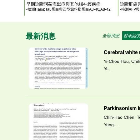
早期診斷阿茲海默症與其他腦神經疾病
診斷肝癌
-檢測tTau/pTau蛋白與乙型澱粉樣蛋白Aβ-40/Aβ-42
-檢測AFP
最新消息
全部消息
發表論
Cerebral white
Yi-Chou Hou, Chih
Yi-...
Parkinsonism i
Chih-Hao Chen, 
Yung-...