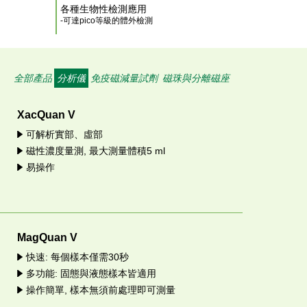
各種生物性檢測應用
-可達pico等級的體外檢測
全部產品
分析儀
免疫磁減量試劑
磁珠與分離磁座
XacQuan V
可解析實部、虛部
磁性濃度量測, 最大測量體積5 ml
易操作
MagQuan V
快速: 每個樣本僅需30秒
多功能: 固態與液態樣本皆適用
操作簡單, 樣本無須前處理即可測量