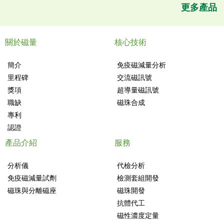
更多產品
關於磁量
核心技術
簡介
免疫磁減量分析
里程碑
交流磁訊號
獎項
超導量磁訊號
職缺
磁珠合成
專利
認證
產品介紹
服務
分析儀
代檢分析
免疫磁減量試劑
檢測套組開發
磁珠與分離磁座
磁珠開發
抗體代工
磁性濃度定量