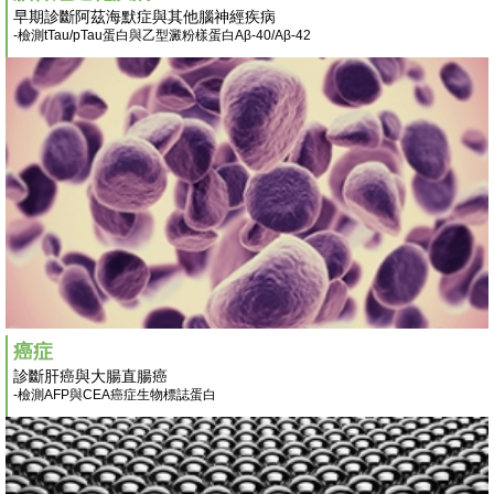
早期診斷阿茲海默症與其他腦神經疾病
-檢測tTau/pTau蛋白與乙型澱粉樣蛋白Aβ-40/Aβ-42
癌症
診斷肝癌與大腸直腸癌
-檢測AFP與CEA癌症生物標誌蛋白