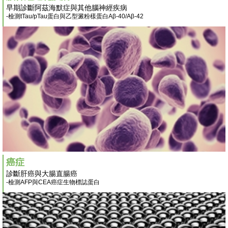
早期診斷阿茲海默症與其他腦神經疾病
-檢測tTau/pTau蛋白與乙型澱粉樣蛋白Aβ-40/Aβ-42
癌症
診斷肝癌與大腸直腸癌
-檢測AFP與CEA癌症生物標誌蛋白