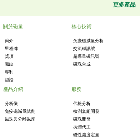
更多產品
關於磁量
核心技術
簡介
免疫磁減量分析
里程碑
交流磁訊號
獎項
超導量磁訊號
職缺
磁珠合成
專利
認證
產品介紹
服務
分析儀
代檢分析
免疫磁減量試劑
檢測套組開發
磁珠與分離磁座
磁珠開發
抗體代工
磁性濃度定量