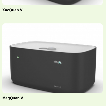
XacQuan V
MagQuan V