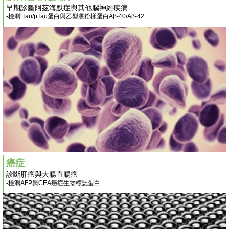
早期診斷阿茲海默症與其他腦神經疾病
-檢測tTau/pTau蛋白與乙型澱粉樣蛋白Aβ-40/Aβ-42
癌症
診斷肝癌與大腸直腸癌
-檢測AFP與CEA癌症生物標誌蛋白