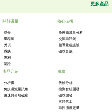
更多產品
關於磁量
核心技術
簡介
免疫磁減量分析
里程碑
交流磁訊號
獎項
超導量磁訊號
職缺
磁珠合成
專利
認證
產品介紹
服務
分析儀
代檢分析
免疫磁減量試劑
檢測套組開發
磁珠與分離磁座
磁珠開發
抗體代工
磁性濃度定量