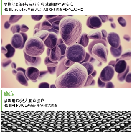
早期診斷阿茲海默症與其他腦神經疾病
-檢測tTau/pTau蛋白與乙型澱粉樣蛋白Aβ-40/Aβ-42
癌症
診斷肝癌與大腸直腸癌
-檢測AFP與CEA癌症生物標誌蛋白