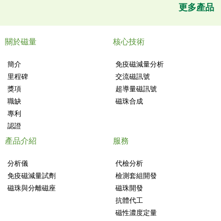
更多產品
關於磁量
核心技術
簡介
免疫磁減量分析
里程碑
交流磁訊號
獎項
超導量磁訊號
職缺
磁珠合成
專利
認證
產品介紹
服務
分析儀
代檢分析
免疫磁減量試劑
檢測套組開發
磁珠與分離磁座
磁珠開發
抗體代工
磁性濃度定量