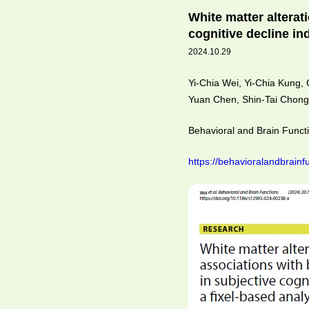
裡
White matter alterat
cognitive decline in
2024.10.29
Yi-Chia Wei, Yi-Chia Kung,
Yuan Chen, Shin-Tai Chon
Behavioral and Brain Funct
https://behavioralandbrainf