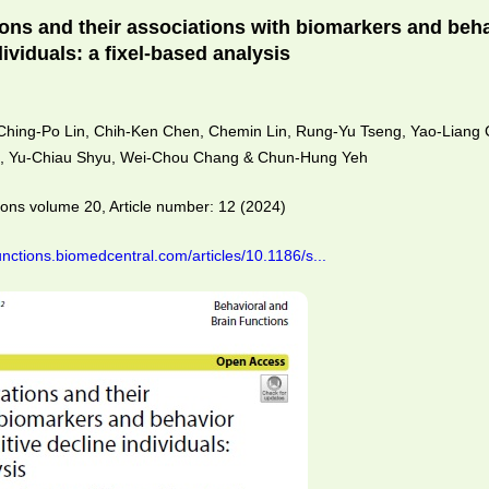
ions and their associations with biomarkers and beha
dividuals: a fixel-based analysis
 Ching-Po Lin, Chih-Ken Chen, Chemin Lin, Rung-Yu Tseng, Yao-Liang
g, Yu-Chiau Shyu, Wei-Chou Chang & Chun-Hung Yeh
ions volume 20, Article number: 12 (2024)
unctions.biomedcentral.com/articles/10.1186/s...