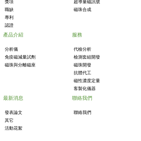
獎項
超導量磁訊號
職缺
磁珠合成
專利
認證
產品介紹
服務
分析儀
代檢分析
免疫磁減量試劑
檢測套組開發
磁珠與分離磁座
磁珠開發
抗體代工
磁性濃度定量
客製化儀器
最新消息
聯絡我們
發表論文
聯絡我們
其它
活動花絮