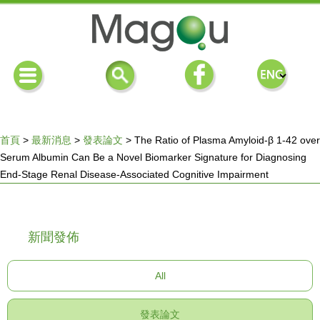
首頁
>
最新消息
>
發表論文
>
The Ratio of Plasma Amyloid-β 1-42 over
Serum Albumin Can Be a Novel Biomarker Signature for Diagnosing
您
End-Stage Renal Disease-Associated Cognitive Impairment
在
新聞發佈
這
All
裡
發表論文