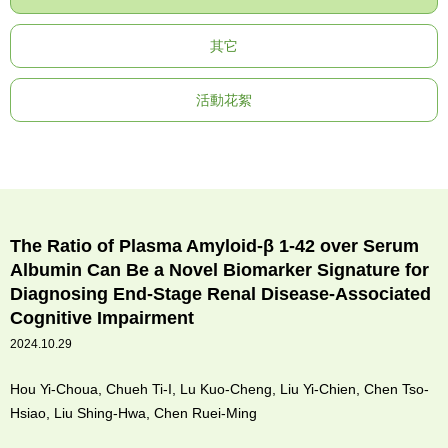
其它
活動花絮
The Ratio of Plasma Amyloid-β 1-42 over Serum
Albumin Can Be a Novel Biomarker Signature for
Diagnosing End-Stage Renal Disease-Associated
Cognitive Impairment
2024.10.29
Hou Yi-Choua, Chueh Ti-I, Lu Kuo-Cheng, Liu Yi-Chien, Chen Tso-
Hsiao, Liu Shing-Hwa, Chen Ruei-Ming