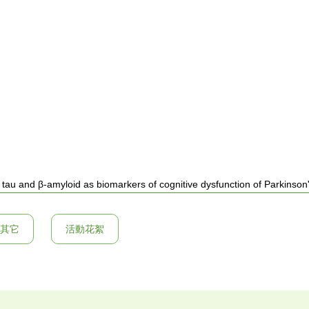
s tau and β-amyloid as biomarkers of cognitive dysfunction of Parkinson
其它
活動花絮