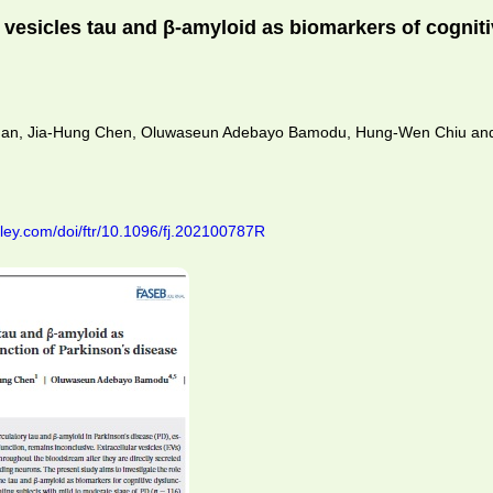
 vesicles tau and β-amyloid as biomarkers of cognit
an, Jia-Hung Chen, Oluwaseun Adebayo Bamodu, Hung-Wen Chiu and
.
wiley.com/doi/ftr/10.1096/fj.202100787R