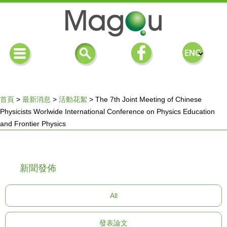
首頁
>
最新消息
>
活動花絮
>
The 7th Joint Meeting of Chinese
Physicists Worlwide International Conference on Physics Education
您
and Frontier Physics
在
新聞發佈
這
All
裡
發表論文