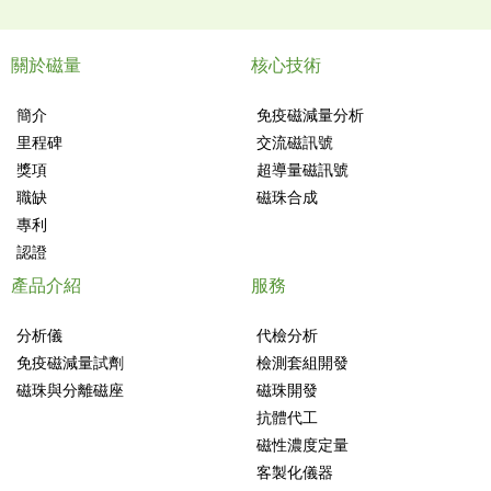
關於磁量
核心技術
簡介
免疫磁減量分析
里程碑
交流磁訊號
獎項
超導量磁訊號
職缺
磁珠合成
專利
認證
產品介紹
服務
分析儀
代檢分析
免疫磁減量試劑
檢測套組開發
磁珠與分離磁座
磁珠開發
抗體代工
磁性濃度定量
客製化儀器