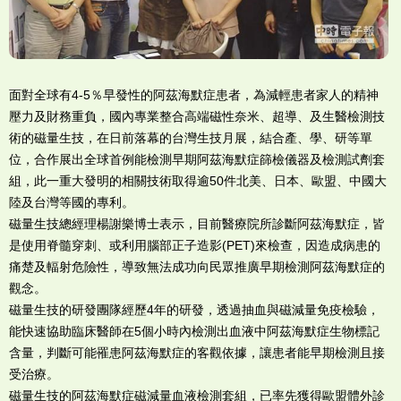
面對全球有4-5％早發性的阿茲海默症患者，為減輕患者家人的精神
壓力及財務重負，國內專業整合高端磁性奈米、超導、及生醫檢測技
術的磁量生技，在日前落幕的台灣生技月展，結合產、學、研等單
位，合作展出全球首例能檢測早期阿茲海默症篩檢儀器及檢測試劑套
組，此一重大發明的相關技術取得逾50件北美、日本、歐盟、中國大
陸及台灣等國的專利。
磁量生技總經理楊謝樂博士表示，目前醫療院所診斷阿茲海默症，皆
是使用脊髓穿刺、或利用腦部正子造影(PET)來檢查，因造成病患的
痛楚及輻射危險性，導致無法成功向民眾推廣早期檢測阿茲海默症的
觀念。
磁量生技的研發團隊經歷4年的研發，透過抽血與磁減量免疫檢驗，
能快速協助臨床醫師在5個小時內檢測出血液中阿茲海默症生物標記
含量，判斷可能罹患阿茲海默症的客觀依據，讓患者能早期檢測且接
受治療。
磁量生技的阿茲海默症磁減量血液檢測套組，已率先獲得歐盟體外診