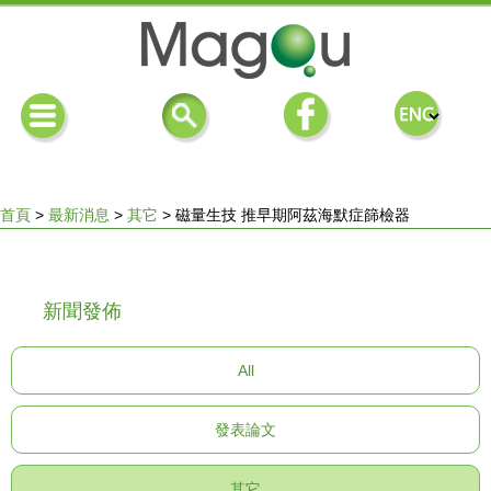
首頁
>
最新消息
>
其它
>
磁量生技 推早期阿茲海默症篩檢器
您
新聞發佈
在
All
這
發表論文
裡
其它