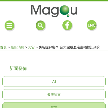
首頁
>
最新消息
>
其它
>
失智症解密？ 台大完成血液生物標記研究
您
新聞發佈
在
All
這
發表論文
裡
其它